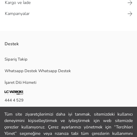
Kargo ve İade
Kampanyalar
Destek
Bisiklet yaka, kısa kollu kız çocuk tişört seti 2 parçadır. Yüksek pamuk
Sipariş Takip
içerikli kaşkorse kumaştan üretilmiş olup, kıvrımlı dikiş detaylı ve dar
kalıptır.
Whatsapp Destek Whatsapp Destek
İşaret Dili Hizmeti
Ana Kumaş Ekru:
Ana Kumaş Yeni Siyah:
444 4 529
Menşei:
Satıcı:
İletişim Formu
Marka:
Tüm site ziyaretçilerimizi daha iyi tanımak, sitemizdeki kullanıcı
Cinsiyet:
deneyimini kişiselleştirmek ve iyileştirmek için web sitemizde
444 4 529
Kalıp:
çerezler kullanıyoruz. Çerez ayarlarınızı yönetmek için “Tercihleri
Kumaş:
Yönet” seçeneğine veya rızanıza tabi tüm çerezlerin kullanımını