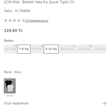
LCW Kids
Bisiklet Yaka Kız Çocuk Tişört 2'li
Satıcı:
LC Waikiki
15 Değerlendirme
329,99 TL
Beden:
6-7 Yaş
7-8 Yaş
8-9 Yaş
9-10 Yaş
10-11 Yaş
11-12 Yaş
12-13 Yaş
Renk:
Ekru
Ürün Açıklaması