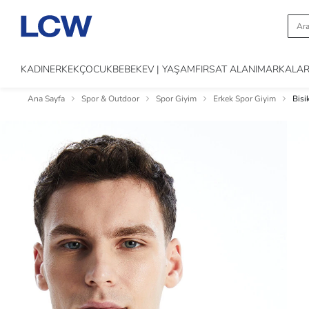
KADIN
ERKEK
ÇOCUK
BEBEK
EV | YAŞAM
FIRSAT ALANI
MARKALA
Ana Sayfa
Spor & Outdoor
Spor Giyim
Erkek Spor Giyim
Bisi