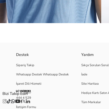
Destek
Yardım
Dar kalıplı erkek spor tişört, interlok kumaştan üretilmiştir. Bisiklet yaka,
Sipariş Takip
Sıkça Sorulan Sorul
Whatsapp Destek Whatsapp Destek
İade
İşaret Dili Hizmeti
Site Haritası
L
Hediye Kartı Satın 
Bizi Takip Edin
444 4 529
Tüm Markalar
Ana Kumaş:
İletişim Formu
Menşei: