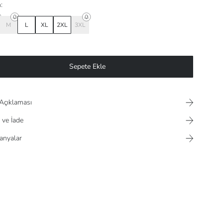
:
M
L
XL
2XL
3XL
Sepete Ekle
Açıklaması
 ve İade
nyalar