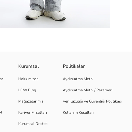
Kurumsal
Politikalar
 kısa kollu ve önü baskılı bir tasarıma sahiptir.
ar
Hakkımızda
Aydınlatma Metni
LCW Blog
Aydınlatma Metni / Pazaryeri
Mağazalarımız
Veri Gizliliği ve Güvenliği Politikası
Al
Kariyer Fırsatları
Kullanım Koşulları
Kurumsal Destek