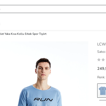
R
klet Yaka Kısa Kollu Erkek Spor Tişört
LCW
Satıcı:
249,
Renk: