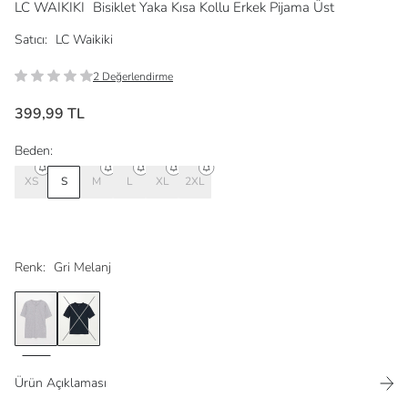
LC WAIKIKI
Bisiklet Yaka Kısa Kollu Erkek Pijama Üst
Satıcı:
LC Waikiki
2 Değerlendirme
399,99 TL
Beden:
XS
S
M
L
XL
2XL
Renk:
Gri Melanj
Ürün Açıklaması