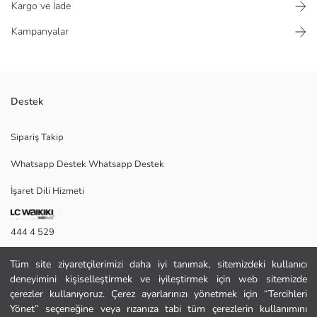
Kargo ve İade
Kampanyalar
Destek
Penye kumaştan
Sipariş Takip
Düğmeli yaka
Whatsapp Destek Whatsapp Destek
İşaret Dili Hizmeti
M
444 4 529
İletişim Formu
Ana Kumaş:
Tüm site ziyaretçilerimizi daha iyi tanımak, sitemizdeki kullanıcı
Menşei:
deneyimini kişiselleştirmek ve iyileştirmek için web sitemizde
444 4 529
Satıcı:
çerezler kullanıyoruz. Çerez ayarlarınızı yönetmek için “Tercihleri
Marka:
Yönet” seçeneğine veya rızanıza tabi tüm çerezlerin kullanımını
Cinsiyet: