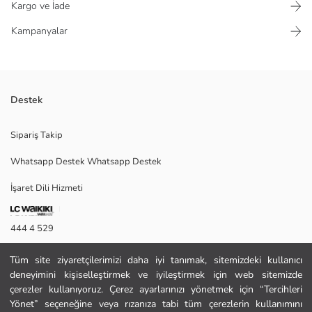
Kargo ve İade
Kampanyalar
Destek
Erkek çocuk için tasarlanan tişört, bisiklet yaka ve kısa kollu bir tasarıma
Sipariş Takip
sahiptir. %100 pamuk penye kumaştan üretilmiştir.
Whatsapp Destek Whatsapp Destek
İşaret Dili Hizmeti
Ana Kumaş:
Menşei:
Satıcı:
444 4 529
Marka:
Cinsiyet:
İletişim Formu
Kalıp:
Tüm site ziyaretçilerimizi daha iyi tanımak, sitemizdeki kullanıcı
Kumaş:
deneyimini kişiselleştirmek ve iyileştirmek için web sitemizde
444 4 529
Kalınlık:
çerezler kullanıyoruz. Çerez ayarlarınızı yönetmek için “Tercihleri
Yönet” seçeneğine veya rızanıza tabi tüm çerezlerin kullanımını