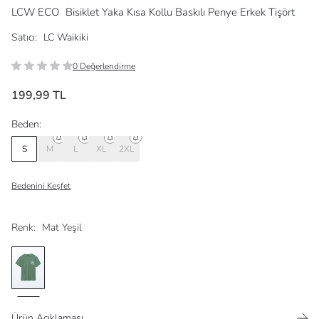
LCW ECO
Bisiklet Yaka Kısa Kollu Baskılı Penye Erkek Tişört
Satıcı:
LC Waikiki
0 Değerlendirme
199,99 TL
Beden:
S
M
L
XL
2XL
Bedenini Keşfet
Renk:
Mat Yeşil
Ürün Açıklaması