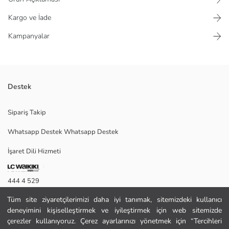
Kargo ve İade
Kampanyalar
Destek
Bisiklet yakalı ve uzun kollu kadın sweatshirt tunik, interlok kumaştan
Sipariş Takip
üretilmiştir. Kemer detaylıdır ve arkadan fermuar kapamalıdır.
Whatsapp Destek Whatsapp Destek
İşaret Dili Hizmeti
S
444 4 529
Tüm site ziyaretçilerimizi daha iyi tanımak, sitemizdeki kullanıcı
İletişim Formu
Ana Kumaş:
deneyimini kişiselleştirmek ve iyileştirmek için web sitemizde
Menşei:
444 4 529
çerezler kullanıyoruz. Çerez ayarlarınızı yönetmek için “Tercihleri
Satıcı: