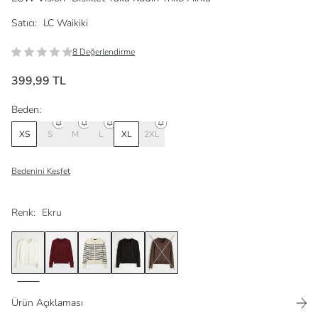
Satıcı:
LC Waikiki
8 Değerlendirme
399,99 TL
Beden:
XS
S
M
L
XL
2XL
Bedenini Keşfet
Renk:
Ekru
Ürün Açıklaması