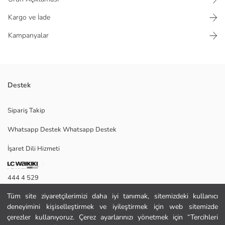
Kargo ve İade
Kampanyalar
Destek
Bisiklet yakalı ve kolsuz kadın klasik yelek, krinkle kumaştan üretilmiştir
Sipariş Takip
ve önden düğme kapamalıdır.
Whatsapp Destek Whatsapp Destek
İşaret Dili Hizmeti
S
444 4 529
Tüm site ziyaretçilerimizi daha iyi tanımak, sitemizdeki kullanıcı
İletişim Formu
Ana Kumaş:
deneyimini kişiselleştirmek ve iyileştirmek için web sitemizde
Astar:
444 4 529
çerezler kullanıyoruz. Çerez ayarlarınızı yönetmek için “Tercihleri
Menşei: