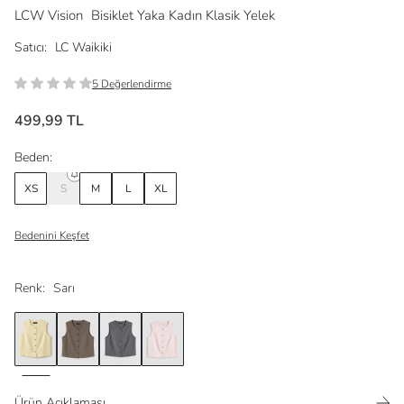
LCW Vision
Bisiklet Yaka Kadın Klasik Yelek
Satıcı:
LC Waikiki
5 Değerlendirme
499,99 TL
Beden:
XS
S
M
L
XL
Bedenini Keşfet
Renk:
Sarı
Ürün Açıklaması