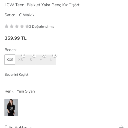
LCW Teen
Bisiklet Yaka Genç Kız Tişört
Satıcı:
LC Waikiki
2 Değerlendirme
359,99 TL
Beden:
XXS
XS
S
M
L
Bedenini Keşfet
Renk:
Yeni Siyah
Ürün Açıklaması