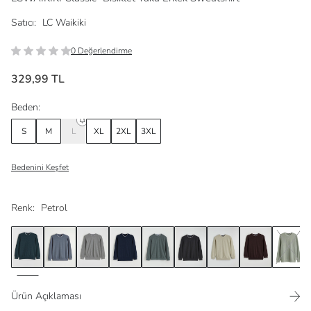
Satıcı:
LC Waikiki
0 Değerlendirme
329,99 TL
Beden:
S
M
L
XL
2XL
3XL
Bedenini Keşfet
Renk:
Petrol
Ürün Açıklaması