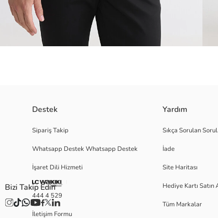
Destek
Yardım
Bisiklet yaka ve uzun kollu erkek sweatshirt, selanik kumaştan üretilmişti
Sipariş Takip
Sıkça Sorulan Sorul
Whatsapp Destek Whatsapp Destek
İade
İşaret Dili Hizmeti
Site Haritası
M
Hediye Kartı Satın 
Bizi Takip Edin
444 4 529
Tüm Markalar
Ana Kumaş:
İletişim Formu
Menşei: