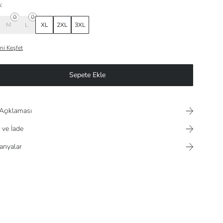
:
M
L
XL
2XL
3XL
ni Keşfet
Sepete Ekle
Açıklaması
 ve İade
nyalar