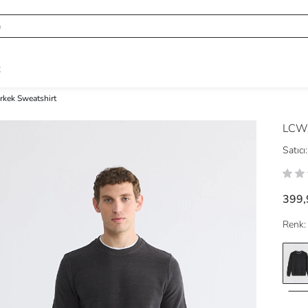
R
Erkek Sweatshirt
LCWA
Satıcı:
399,
Renk: