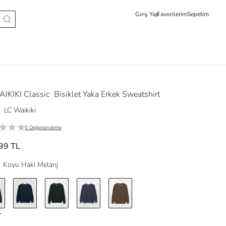
Giriş Yap
Favorilerim
Sepetim
IKIKI Classic
Bisiklet Yaka Erkek Sweatshirt
LC Waikiki
0 Değerlendirme
99 TL
Koyu Haki Melanj