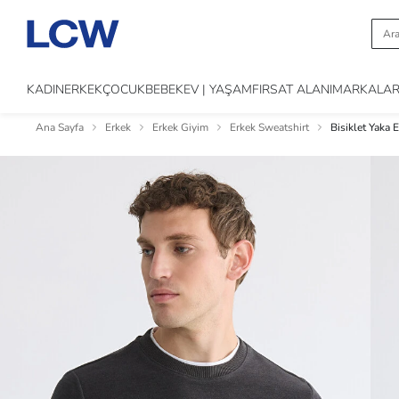
KADIN
ERKEK
ÇOCUK
BEBEK
EV | YAŞAM
FIRSAT ALANI
MARKALA
Ana Sayfa
Erkek
Erkek Giyim
Erkek Sweatshirt
Bisiklet Yaka 