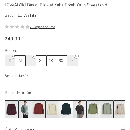
LCWAIKIKI Basic
Bisiklet Yaka Erkek Kalın Sweatshirt
Satıcı:
LC Waikiki
2 Değerlendirme
249,99 TL
Beden:
S
M
L
XL
2XL
3XL
4XL
Bedenini Keşfet
Renk:
Mürdüm
Ürün Açıklaması