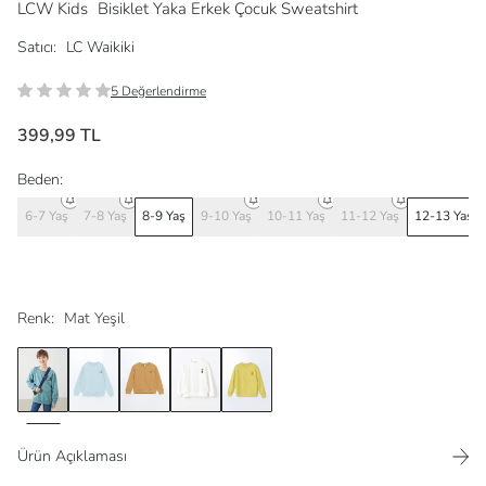
LCW Kids
Bisiklet Yaka Erkek Çocuk Sweatshirt
Satıcı:
LC Waikiki
5 Değerlendirme
399,99 TL
Beden:
6-7 Yaş
7-8 Yaş
8-9 Yaş
9-10 Yaş
10-11 Yaş
11-12 Yaş
12-13 Yaş
Renk:
Mat Yeşil
Ürün Açıklaması