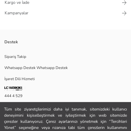
Kargo ve İade
Kampanyalar
Destek
3 iplik kumaşın sağladığı yumuşaklık ve sıcaklık, serin günlerde rahatlık
Sipariş Takip
sağlarken, ribana detayları formunu korur ve rahat bir oturuş sunar.
Baskılı tasarımıyla çocukların tarzını yansıtır günlük kullanım için idealdir.
Whatsapp Destek Whatsapp Destek
İşaret Dili Hizmeti
Ana Kumaş:
Menşei:
444 4 529
Satıcı:
Marka:
İletişim Formu
Cinsiyet:
Tüm site ziyaretçilerimizi daha iyi tanımak, sitemizdeki kullanıcı
Kalıp:
deneyimini kişiselleştirmek ve iyileştirmek için web sitemizde
444 4 529
Kumaş:
çerezler kullanıyoruz. Çerez ayarlarınızı yönetmek için “Tercihleri
Kalınlık:
Yönet” seçeneğine veya rızanıza tabi tüm çerezlerin kullanımını