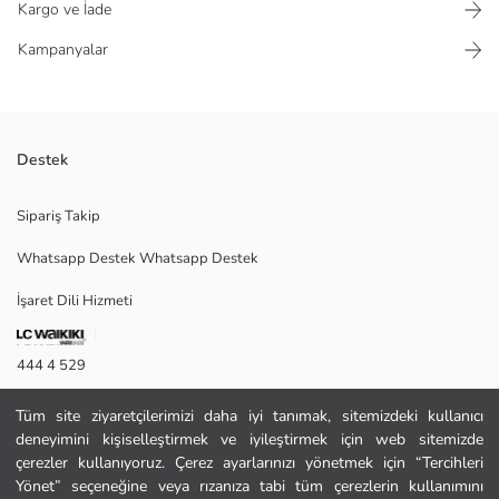
Kargo ve İade
Kampanyalar
Destek
Yüksek pamuk içerikli müslin kumaştan üretilen erkek bebek tulum,
Sipariş Takip
kolsuz ve bisiklet yakalıdır. Önden düğmeli ve ağdan çıtçıt kapamalıdır.
Whatsapp Destek Whatsapp Destek
İşaret Dili Hizmeti
Ana Kumaş:
Menşei:
Satıcı:
444 4 529
Marka:
Cinsiyet:
İletişim Formu
Kalıp:
Tüm site ziyaretçilerimizi daha iyi tanımak, sitemizdeki kullanıcı
Kumaş:
deneyimini kişiselleştirmek ve iyileştirmek için web sitemizde
444 4 529
Kalınlık:
çerezler kullanıyoruz. Çerez ayarlarınızı yönetmek için “Tercihleri
Yönet” seçeneğine veya rızanıza tabi tüm çerezlerin kullanımını