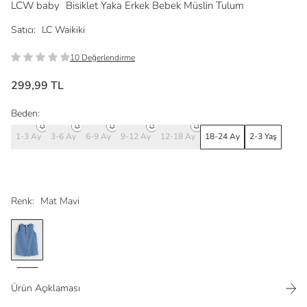
LCW baby
Bisiklet Yaka Erkek Bebek Müslin Tulum
Satıcı:
LC Waikiki
10 Değerlendirme
299,99 TL
Beden:
1-3 Ay
3-6 Ay
6-9 Ay
9-12 Ay
12-18 Ay
18-24 Ay
2-3 Yaş
Renk:
Mat Mavi
Ürün Açıklaması