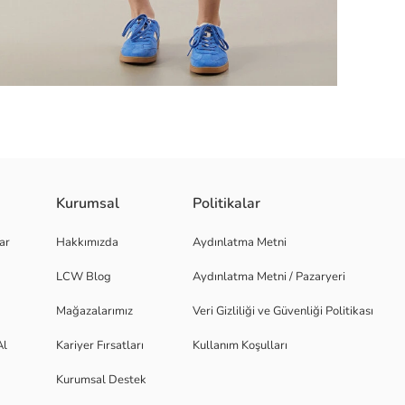
Kurumsal
Politikalar
llu kadın crop tişört, ekstra dar kalıplıdır.
ar
Hakkımızda
Aydınlatma Metni
LCW Blog
Aydınlatma Metni / Pazaryeri
Mağazalarımız
Veri Gizliliği ve Güvenliği Politikası
Al
Kariyer Fırsatları
Kullanım Koşulları
Kurumsal Destek