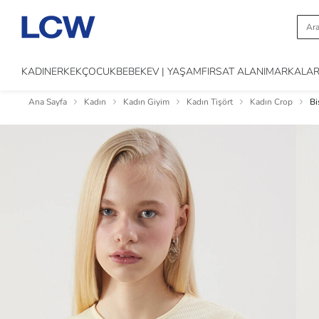
KADIN
ERKEK
ÇOCUK
BEBEK
EV | YAŞAM
FIRSAT ALANI
MARKALA
Ana Sayfa
Kadın
Kadın Giyim
Kadın Tişört
Kadın Crop
Bi