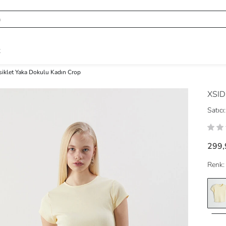
R
siklet Yaka Dokulu Kadın Crop
XSI
Satıcı:
299,
Renk: