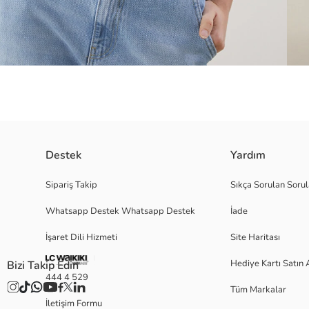
Destek
Yardım
Yüksek pamuk içerikli kaşkorse kumaştan üretilmiş, bisiklet yaka ve kısa ko
Sipariş Takip
Sıkça Sorulan Sorul
Whatsapp Destek Whatsapp Destek
İade
İşaret Dili Hizmeti
Site Haritası
M
Hediye Kartı Satın 
Bizi Takip Edin
444 4 529
Tüm Markalar
Ana Kumaş:
İletişim Formu
Menşei: