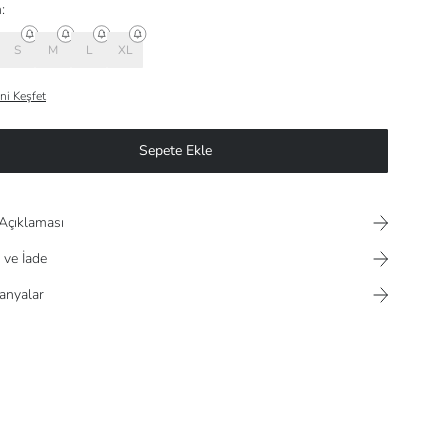
:
S
M
L
XL
ni Keşfet
Sepete Ekle
Açıklaması
 ve İade
nyalar