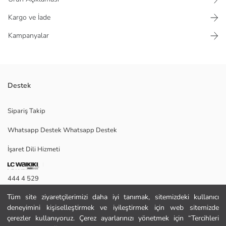
Kargo ve İade
Kampanyalar
Destek
Desenli, bisiklet yaka ve uzun kollu kadın kazak, triko kumaştan
Sipariş Takip
üretilmiştir. Etek ucunda yırtmaç detayı bulunur.
Whatsapp Destek Whatsapp Destek
İşaret Dili Hizmeti
M
444 4 529
Tüm site ziyaretçilerimizi daha iyi tanımak, sitemizdeki kullanıcı
İletişim Formu
Ana Kumaş:
deneyimini kişiselleştirmek ve iyileştirmek için web sitemizde
Menşei:
444 4 529
çerezler kullanıyoruz. Çerez ayarlarınızı yönetmek için “Tercihleri
Satıcı: