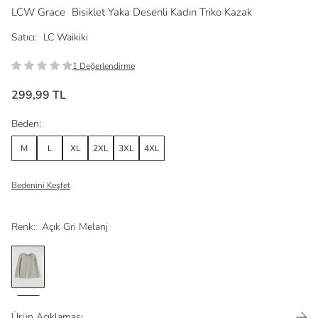
LCW Grace
Bisiklet Yaka Desenli Kadın Triko Kazak
Satıcı:
LC Waikiki
1 Değerlendirme
299,99 TL
Beden:
M
L
XL
2XL
3XL
4XL
Bedenini Keşfet
Renk:
Açık Gri Melanj
Ürün Açıklaması