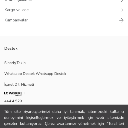
Kargo ve İade
Kampanyalar
Destek
Ekstra dar kalıplı kadın tişört, bisiklet yakalı ve kısa kolludur. Çizgili
Sipariş Takip
kumaşı üzerinde nakış detayı bulunur.
Whatsapp Destek Whatsapp Destek
İşaret Dili Hizmeti
S
444 4 529
Tüm site ziyaretçilerimizi daha iyi tanımak, sitemizdeki kullanıcı
İletişim Formu
Ana Kumaş:
deneyimini kişiselleştirmek ve iyileştirmek için web sitemizde
Menşei:
444 4 529
çerezler kullanıyoruz. Çerez ayarlarınızı yönetmek için “Tercihleri
Satıcı: