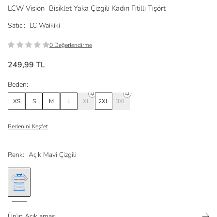
LCW Vision
Bisiklet Yaka Çizgili Kadın Fitilli Tişört
Satıcı:
LC Waikiki
0 Değerlendirme
249,99 TL
Beden:
XS
S
M
L
XL
2XL
3XL
Bedenini Keşfet
Renk:
Açık Mavi Çizgili
Ürün Açıklaması