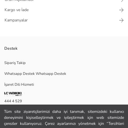
Kargo ve İade
Kampanyalar
Destek
Çiçek desenli, bisiklet yaka ve kısa kollu kadın tişört, bol kalıplı olup
Sipariş Takip
penye kumaştan üretilmiştir.
Whatsapp Destek Whatsapp Destek
İşaret Dili Hizmeti
M
444 4 529
Tüm site ziyaretçilerimizi daha iyi tanımak, sitemizdeki kullanıcı
İletişim Formu
Ana Kumaş:
deneyimini kişiselleştirmek ve iyileştirmek için web sitemizde
Menşei:
444 4 529
çerezler kullanıyoruz. Çerez ayarlarınızı yönetmek için “Tercihleri
Satıcı: