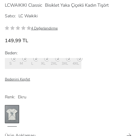
LCWAIKIKI Classic
Bisiklet Yaka Çiçekli Kadın Tişört
Satıcı:
LC Waikiki
4 Değerlendirme
149,99 TL
Beden:
S
M
L
XL
2XL
3XL
4XL
Bedenini Keşfet
Renk:
Ekru
Ürün Açıklaması