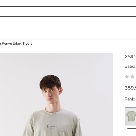
R
lı Penye Erkek Tişört
XSI
Satıcı:
359,
Renk: