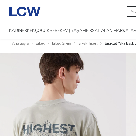
KADIN
ERKEK
ÇOCUK
BEBEK
EV | YAŞAM
FIRSAT ALANI
MARKALA
Ana Sayfa
Erkek
Erkek Giyim
Erkek Tişört
Bisiklet Yaka Baskı