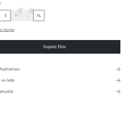
:
S
M
L
XL
ni Keşfet
Sepete Ekle
Açıklaması
 ve İade
nyalar