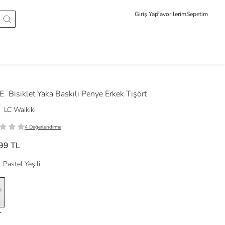
Giriş Yap
Favorilerim
Sepetim
DE
Bisiklet Yaka Baskılı Penye Erkek Tişört
LC Waikiki
4 Değerlendirme
99 TL
Pastel Yeşili