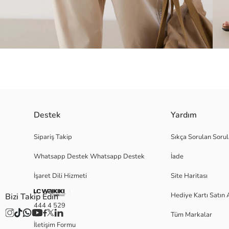
Destek
Yardım
Bisiklet yaka, kısa kollu ve bol kalıplı erkek tişört, %100 pamuklu penye 
Sipariş Takip
Sıkça Sorulan Sorul
Whatsapp Destek Whatsapp Destek
İade
İşaret Dili Hizmeti
Site Haritası
M
Hediye Kartı Satın 
Bizi Takip Edin
444 4 529
Tüm Markalar
Ana Kumaş:
İletişim Formu
Menşei: