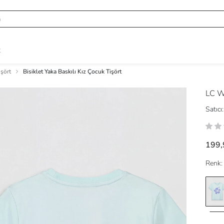
R
işört
Bisiklet Yaka Baskılı Kız Çocuk Tişört
LC W
Satıcı:
199,
Renk: