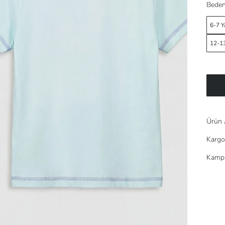
Beden
6-7 Y
12-13
Ürün 
Kargo
Kampa