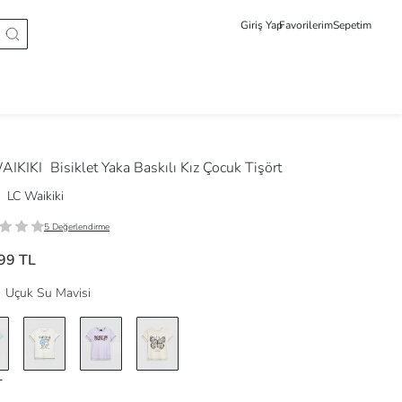
Giriş Yap
Favorilerim
Sepetim
AIKIKI
Bisiklet Yaka Baskılı Kız Çocuk Tişört
LC Waikiki
5 Değerlendirme
99 TL
Uçuk Su Mavisi