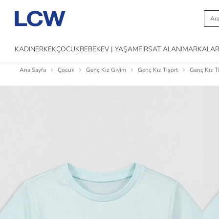
KADIN
ERKEK
ÇOCUK
BEBEK
EV | YAŞAM
FIRSAT ALANI
MARKALA
Ana Sayfa
Çocuk
Genç Kız Giyim
Genç Kız Tişört
Genç Kız T