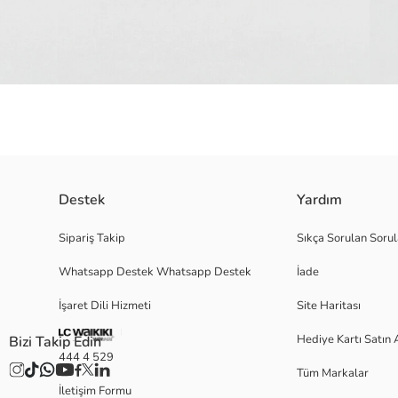
Destek
Yardım
Bisiklet yaka ve kısa kollu kız çocuk tişört, önü baskılıdır ve %100 pamu
Sipariş Takip
Sıkça Sorulan Sorul
Whatsapp Destek Whatsapp Destek
İade
Ana Kumaş:
İşaret Dili Hizmeti
Site Haritası
Menşei:
Satıcı:
Hediye Kartı Satın 
Bizi Takip Edin
Marka:
444 4 529
Cinsiyet:
Tüm Markalar
Kalıp:
İletişim Formu
Kumaş: