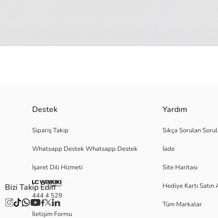
Destek
Yardım
Bisiklet yaka ve kısa kollu kız çocuk tişört, %100 pamuklu penye kumaştan 
Sipariş Takip
Sıkça Sorulan Sorul
Whatsapp Destek Whatsapp Destek
İade
Ana Kumaş:
İşaret Dili Hizmeti
Site Haritası
Menşei:
Satıcı:
Hediye Kartı Satın 
Bizi Takip Edin
Marka:
444 4 529
Cinsiyet:
Tüm Markalar
Kalıp:
İletişim Formu
Kumaş: