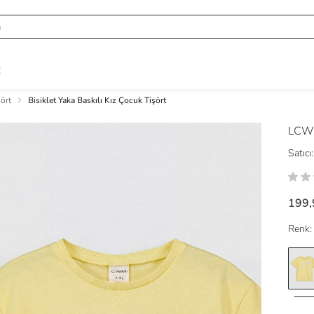
R
ört
Bisiklet Yaka Baskılı Kız Çocuk Tişört
LCW
Satıcı:
199,
Renk: