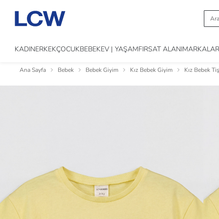
KADIN
ERKEK
ÇOCUK
BEBEK
EV | YAŞAM
FIRSAT ALANI
MARKALA
Ana Sayfa
Bebek
Bebek Giyim
Kız Bebek Giyim
Kız Bebek Tiş