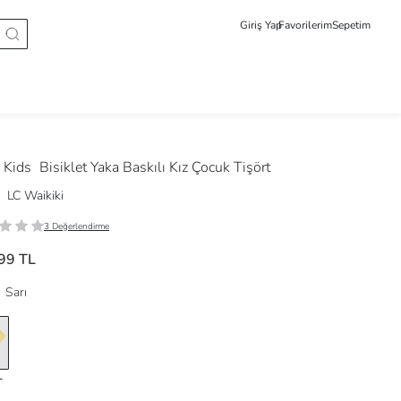
Giriş Yap
Favorilerim
Sepetim
 Kids
Bisiklet Yaka Baskılı Kız Çocuk Tişört
LC Waikiki
3 Değerlendirme
99 TL
Sarı