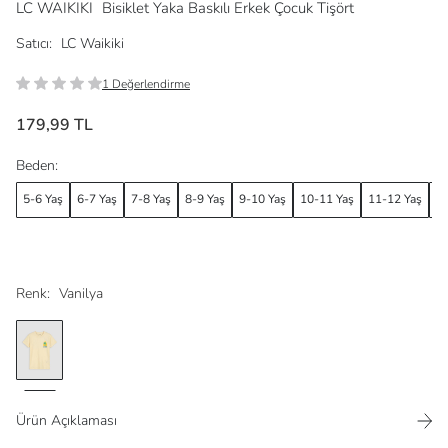
LC WAIKIKI
Bisiklet Yaka Baskılı Erkek Çocuk Tişört
Satıcı:
LC Waikiki
1 Değerlendirme
179,99 TL
Beden:
5-6 Yaş
6-7 Yaş
7-8 Yaş
8-9 Yaş
9-10 Yaş
10-11 Yaş
11-12 Yaş
12
Renk:
Vanilya
Ürün Açıklaması