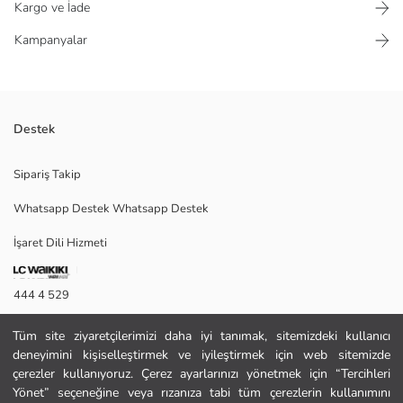
Kargo ve İade
Kampanyalar
Destek
Bisiklet yaka ve kısa kollu erkek çocuk tişört, %100 pamuklu kumaştan
Sipariş Takip
üretilmiştir ve baskı detaylıdır.
Whatsapp Destek Whatsapp Destek
İşaret Dili Hizmeti
Ana Kumaş:
Menşei:
Satıcı:
444 4 529
Marka:
Cinsiyet:
İletişim Formu
Kalıp:
Tüm site ziyaretçilerimizi daha iyi tanımak, sitemizdeki kullanıcı
Kalınlık:
deneyimini kişiselleştirmek ve iyileştirmek için web sitemizde
444 4 529
çerezler kullanıyoruz. Çerez ayarlarınızı yönetmek için “Tercihleri
Yönet” seçeneğine veya rızanıza tabi tüm çerezlerin kullanımını