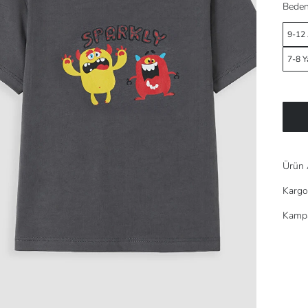
Beden
9-12
7-8 Y
Ürün 
Kargo
Kampa