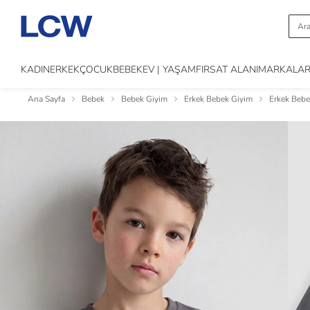
KADIN
ERKEK
ÇOCUK
BEBEK
EV | YAŞAM
FIRSAT ALANI
MARKALA
Ana Sayfa
Bebek
Bebek Giyim
Erkek Bebek Giyim
Erkek Bebe