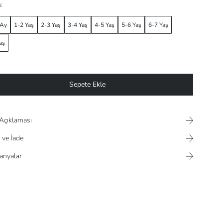
:
 Ay
1-2 Yaş
2-3 Yaş
3-4 Yaş
4-5 Yaş
5-6 Yaş
6-7 Yaş
aş
Sepete Ekle
Açıklaması
 ve İade
nyalar