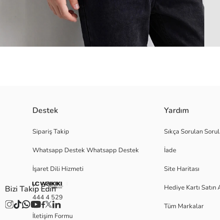
Destek
Yardım
Standart kalıp, bisiklet yaka ve kısa kollu erkek çocuk tişört, önü baskı
Sipariş Takip
Sıkça Sorulan Sorul
Whatsapp Destek Whatsapp Destek
İade
Ana Kumaş:
İşaret Dili Hizmeti
Site Haritası
Menşei:
Satıcı:
Hediye Kartı Satın 
Bizi Takip Edin
Marka:
444 4 529
Cinsiyet:
Tüm Markalar
Kalıp:
İletişim Formu
Kumaş: