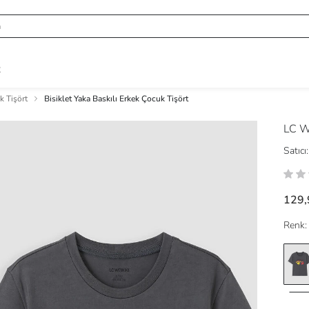
R
k Tişört
Bisiklet Yaka Baskılı Erkek Çocuk Tişört
LC W
Satıcı:
129,
Renk: