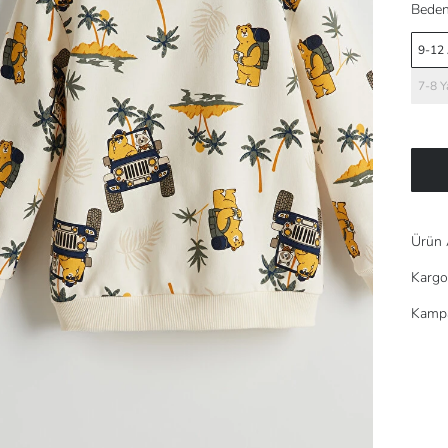
Beden
9-12
7-8 Y
Ürün 
Kargo
Kampa