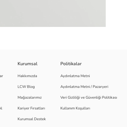
Kurumsal
Politikalar
iplik kumaştan üretilmiştir. Kol uçları ve etek ucu ribanalıdır.
ar
Hakkımızda
Aydınlatma Metni
LCW Blog
Aydınlatma Metni / Pazaryeri
Mağazalarımız
Veri Gizliliği ve Güvenliği Politikası
Al
Kariyer Fırsatları
Kullanım Koşulları
Kurumsal Destek