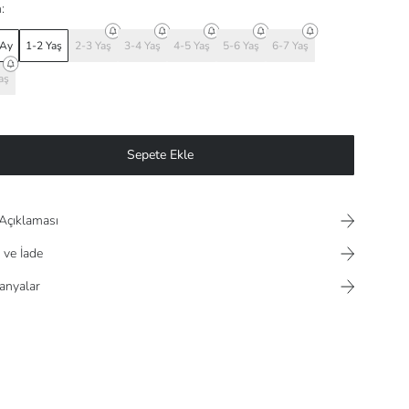
:
 Ay
1-2 Yaş
2-3 Yaş
3-4 Yaş
4-5 Yaş
5-6 Yaş
6-7 Yaş
aş
Sepete Ekle
Açıklaması
 ve İade
nyalar