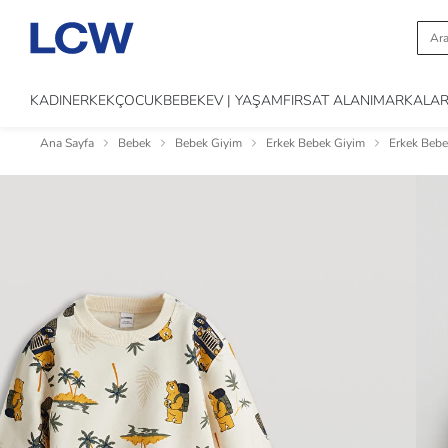
KADIN
ERKEK
ÇOCUK
BEBEK
EV | YAŞAM
FIRSAT ALANI
MARKALA
Ana Sayfa
Bebek
Bebek Giyim
Erkek Bebek Giyim
Erkek Bebe