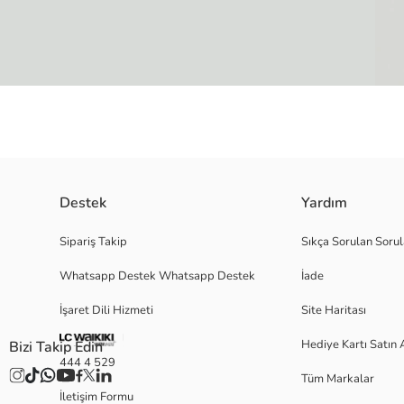
Destek
Yardım
Baskılı, bisiklet yaka ve uzun kollu erkek çocuk sweatshirt, %100 pamuk 2 
Sipariş Takip
Sıkça Sorulan Sorul
Whatsapp Destek Whatsapp Destek
İade
Ana Kumaş Açık Bej Baskılı:
İşaret Dili Hizmeti
Site Haritası
Ana Kumaş Mat Yeşil:
Menşei:
Hediye Kartı Satın 
Bizi Takip Edin
Satıcı:
444 4 529
Marka:
Tüm Markalar
Cinsiyet:
İletişim Formu
Kalıp: