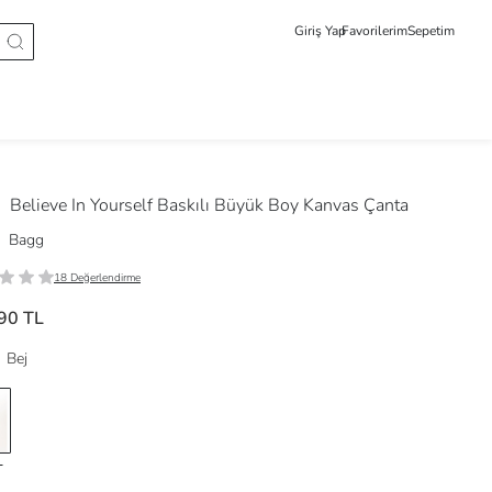
Giriş Yap
Favorilerim
Sepetim
g
Believe In Yourself Baskılı Büyük Boy Kanvas Çanta
Bagg
18 Değerlendirme
90 TL
Bej