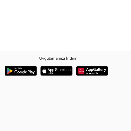
Uygulamamızı İndirin
am körüklüdür (Sağ-sol-alt). Kulp uzunluğu 60cm. Kumaş: 280gr.
görünümü ile kombinlerinizi tamamlayabilirsiniz.