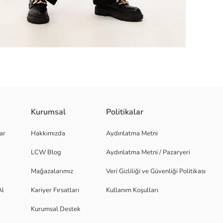
Kurumsal
Politikalar
MEDEN ÖNCE LÜTFEN ÖLÇÜLERİNE DİKKAT EDİNİZ. Ölçü:46x48x15cm 15cm t
ar
Hakkımızda
Aydınlatma Metni
k ıslak olmayan nemli bezle silerek temizleyebilirsiniz. Modern ve şık 
LCW Blog
Aydınlatma Metni / Pazaryeri
Mağazalarımız
Veri Gizliliği ve Güvenliği Politikası
Al
Kariyer Fırsatları
Kullanım Koşulları
Kurumsal Destek