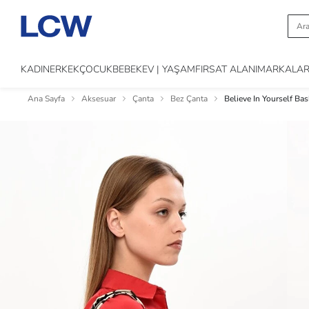
KADIN
ERKEK
ÇOCUK
BEBEK
EV | YAŞAM
FIRSAT ALANI
MARKALA
Ana Sayfa
Aksesuar
Çanta
Bez Çanta
Believe In Yourself Ba