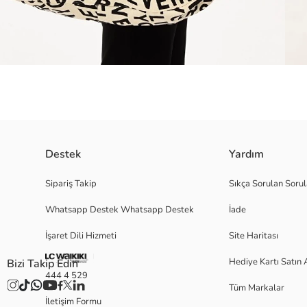
Destek
Yardım
Belive In Yourself baskılı kanvas el ve omuz çantası. SİPARİŞ VER
Sipariş Takip
Sıkça Sorulan Sorul
%100 Pamuklu Kanvas Bez Kumaştır. Makinede yıkamaya uygun değildir. Ço
Whatsapp Destek Whatsapp Destek
İade
İşaret Dili Hizmeti
Site Haritası
Satıcı:
Marka:
Hediye Kartı Satın 
Bizi Takip Edin
Cinsiyet:
444 4 529
Desen:
Tüm Markalar
Kumaş:
İletişim Formu