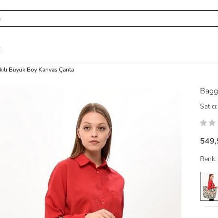
R
skılı Büyük Boy Kanvas Çanta
Bag
Satıcı:
549,
Renk: