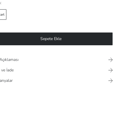
:
art
Sepete Ekle
Açıklaması
 ve İade
nyalar