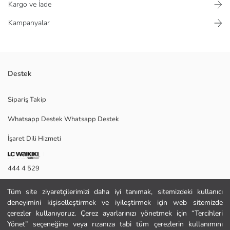
Kargo ve İade
Kampanyalar
Destek
Raşel kumaştan üretilen puantiyeli kız çocuk şort etek, anvelop
Sipariş Takip
kesimlidir ve yandan bağlama detayı bulunur.
Whatsapp Destek Whatsapp Destek
İşaret Dili Hizmeti
Ana Kumaş:
Menşei:
Satıcı:
444 4 529
Marka:
Cinsiyet:
İletişim Formu
Kalıp:
Tüm site ziyaretçilerimizi daha iyi tanımak, sitemizdeki kullanıcı
Kumaş:
deneyimini kişiselleştirmek ve iyileştirmek için web sitemizde
444 4 529
Bel Fiti:
çerezler kullanıyoruz. Çerez ayarlarınızı yönetmek için “Tercihleri
Kalınlık:
Yönet” seçeneğine veya rızanıza tabi tüm çerezlerin kullanımını