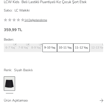
LCW Kids
Beli Lastikli Puantiyeli Kız Çocuk Şort Etek
Satıcı:
LC Waikiki
14 Değerlendirme
359,99 TL
Beden:
6-7 Yaş
7-8 Yaş
8-9 Yaş
9-10 Yaş
10-11 Yaş
11-12 Yaş
12-13 Yaş
Renk:
Siyah Baskılı
Ürün Açıklaması