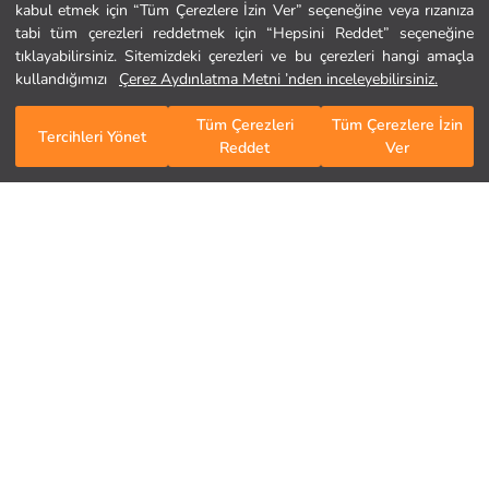
Yardım
kabul etmek için “Tüm Çerezlere İzin Ver” seçeneğine veya rızanıza
tabi tüm çerezleri reddetmek için “Hepsini Reddet” seçeneğine
tıklayabilirsiniz. Sitemizdeki çerezleri ve bu çerezleri hangi amaçla
Sıkça Sorulan Sorular
kullandığımızı
Çerez Aydınlatma Metni ’nden inceleyebilirsiniz.
İade
Tüm Çerezleri
Tüm Çerezlere İzin
Sepete Ekle
Tercihleri Yönet
Reddet
Ver
Site Haritası
Bizi Takip Edin
Hediye Kartı Satın Al
ASARAK KURUTUNUZ
Tüm Markalar
KURU TEMİZLEME YAPILAMAZ
DÜŞÜK SICAKLIKTA ÜTÜLEYİNİZ
TAMBURLU KURUTMA YAPMAYINIZ
Kurumsal
AĞARTICI KULLANMAYINIZ
MAKSİMUM 30 °C SICAKLIKTA YIKAYINIZ
Hakkımızda
LCW Blog
Mağazalarımız
Kariyer Fırsatları