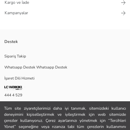
Kargo ve İade
Kampanyalar
Destek
Nakışlı desenlere sahip kız çocuk şort, beli büzgülü ve lastiklidir ve
Sipariş Takip
önünde bağcık detayı bulunur.
Whatsapp Destek Whatsapp Destek
İşaret Dili Hizmeti
Ana Kumaş:
Menşei:
Satıcı:
444 4 529
Marka:
Cinsiyet:
İletişim Formu
Kalıp:
Tüm site ziyaretçilerimizi daha iyi tanımak, sitemizdeki kullanıcı
Bel Fiti:
deneyimini kişiselleştirmek ve iyileştirmek için web sitemizde
444 4 529
Kalınlık:
çerezler kullanıyoruz. Çerez ayarlarınızı yönetmek için “Tercihleri
Uzunluk:
Yönet” seçeneğine veya rızanıza tabi tüm çerezlerin kullanımını