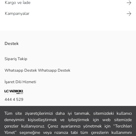
Kargo ve İade
Kampanyalar
Destek
Yüksek pamuk içerikli kumaştan üretilmiş, beli lastikli kız çocuk tayt.
Sipariş Takip
Paket, biri desenli diğeri desensiz olmak üzere iki adet tayt içerir.
Whatsapp Destek Whatsapp Destek
İşaret Dili Hizmeti
Ana Kumaş Mercan:
Ana Kumaş Pembe Baskılı:
Menşei:
444 4 529
Satıcı:
Marka:
İletişim Formu
Cinsiyet:
Tüm site ziyaretçilerimizi daha iyi tanımak, sitemizdeki kullanıcı
Kalıp:
deneyimini kişiselleştirmek ve iyileştirmek için web sitemizde
444 4 529
Paça Fiti:
çerezler kullanıyoruz. Çerez ayarlarınızı yönetmek için “Tercihleri
Kalınlık:
Yönet” seçeneğine veya rızanıza tabi tüm çerezlerin kullanımını