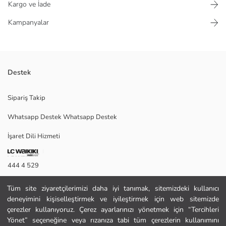
Kargo ve İade
Kampanyalar
Destek
Bol paçalı kız çocuk pantolon, beli lastikli ve kuşaklı tasarıma sahiptir.
Sipariş Takip
Poliviskon kumaştan üretilmiştir ve cepleri bulunur.
Whatsapp Destek Whatsapp Destek
İşaret Dili Hizmeti
Ana Kumaş:
Menşei:
Satıcı:
444 4 529
Marka:
Cinsiyet:
İletişim Formu
Kalıp:
Tüm site ziyaretçilerimizi daha iyi tanımak, sitemizdeki kullanıcı
Kumaş:
deneyimini kişiselleştirmek ve iyileştirmek için web sitemizde
444 4 529
Bel Fiti:
çerezler kullanıyoruz. Çerez ayarlarınızı yönetmek için “Tercihleri
Paça Fiti:
Yönet” seçeneğine veya rızanıza tabi tüm çerezlerin kullanımını