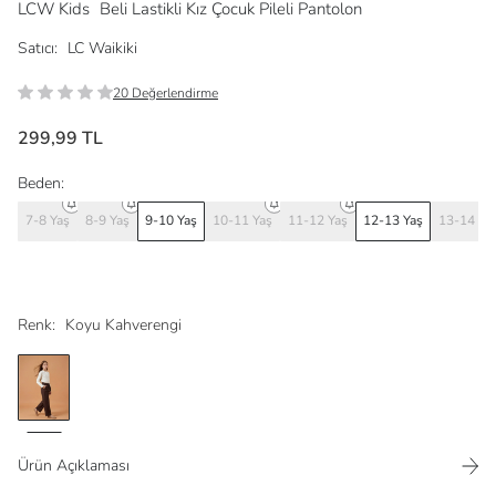
LCW Kids
Beli Lastikli Kız Çocuk Pileli Pantolon
Satıcı:
LC Waikiki
20 Değerlendirme
299,99 TL
Beden:
7-8 Yaş
8-9 Yaş
9-10 Yaş
10-11 Yaş
11-12 Yaş
12-13 Yaş
13-14 Ya
Renk:
Koyu Kahverengi
Ürün Açıklaması