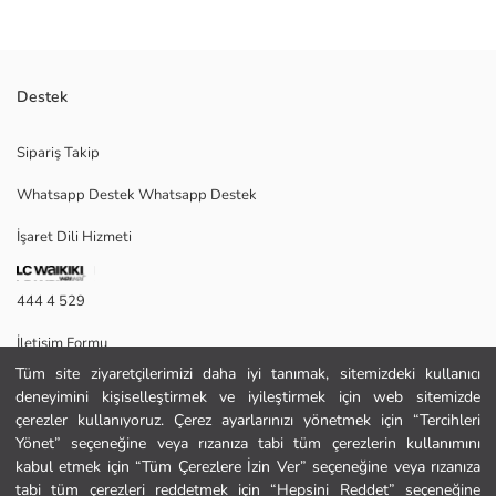
Destek
Kız çocuk etek, desenli kumaştan üretilmiştir. Beli lastikli ve büzgülü
Sipariş Takip
olup, kat kat fırfırlı tasarıma sahiptir.
Whatsapp Destek Whatsapp Destek
İşaret Dili Hizmeti
Ana Kumaş:
Menşei:
Satıcı:
444 4 529
Marka:
Cinsiyet:
İletişim Formu
Kalıp:
Bel Fiti:
Tüm site ziyaretçilerimizi daha iyi tanımak, sitemizdeki kullanıcı
444 4 529
Astar Detay:
deneyimini kişiselleştirmek ve iyileştirmek için web sitemizde
çerezler kullanıyoruz. Çerez ayarlarınızı yönetmek için “Tercihleri
Yönet” seçeneğine veya rızanıza tabi tüm çerezlerin kullanımını
Yardım
kabul etmek için “Tüm Çerezlere İzin Ver” seçeneğine veya rızanıza
tabi tüm çerezleri reddetmek için “Hepsini Reddet” seçeneğine