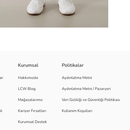
Kurumsal
Politikalar
rak küçük eşyalarınızı taşımanıza sağlar. Dayanıklı ve esnek interlok kumaş
ar
Hakkımızda
Aydınlatma Metni
LCW Blog
Aydınlatma Metni / Pazaryeri
Mağazalarımız
Veri Gizliliği ve Güvenliği Politikası
Al
Kariyer Fırsatları
Kullanım Koşulları
Kurumsal Destek