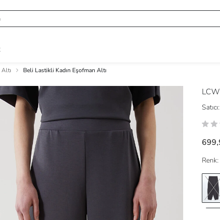
R
Altı
Beli Lastikli Kadın Eşofman Altı
LCW 
Satıcı:
699,
Renk: