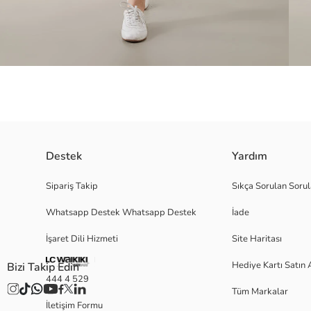
Destek
Yardım
Beli lastikli kadın eşofman altı, iki yandan cepli tasarımı, pratiklik kata
Sipariş Takip
Sıkça Sorulan Sorul
Lighttouch kumaşı hafif dokunuş hissi sunar.
Whatsapp Destek Whatsapp Destek
İade
İşaret Dili Hizmeti
Site Haritası
S
Hediye Kartı Satın 
Bizi Takip Edin
444 4 529
Tüm Markalar
İletişim Formu
Ana Kumaş: