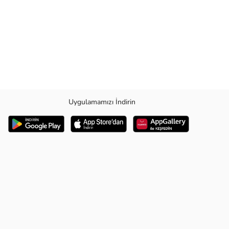
Uygulamamızı İndirin
ı uzun ömürlü ve rahat bir giyim deneyimi sunar.