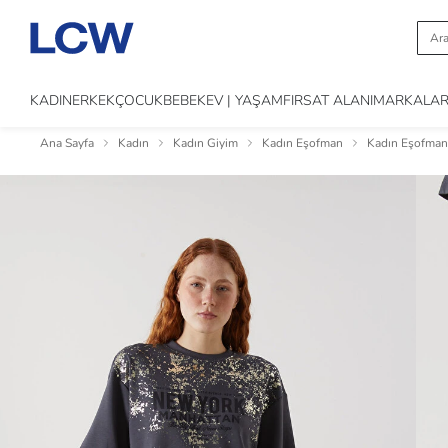
KADIN
ERKEK
ÇOCUK
BEBEK
EV | YAŞAM
FIRSAT ALANI
MARKALA
Ana Sayfa
Kadın
Kadın Giyim
Kadın Eşofman
Kadın Eşofman 