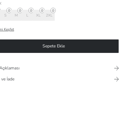
:
S
M
L
XL
2XL
ni Keşfet
Sepete Ekle
Açıklaması
 ve İade