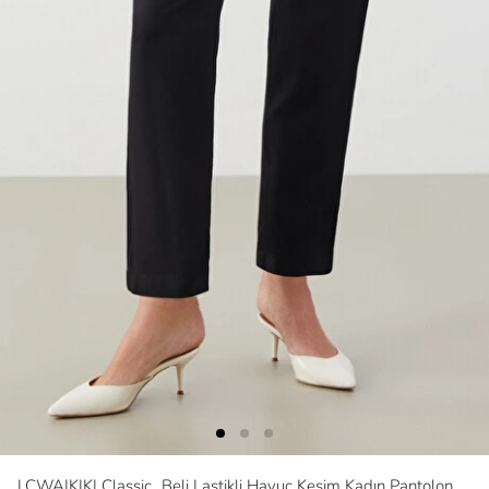
LCWAIKIKI Classic
Beli Lastikli Havuç Kesim Kadın Pantolon