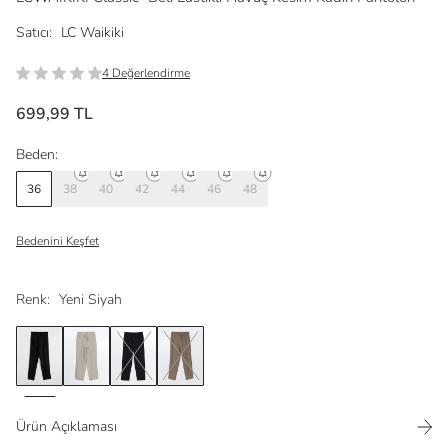
Satıcı:
LC Waikiki
4 Değerlendirme
699,99 TL
Beden:
36
38
40
42
44
46
48
Bedenini Keşfet
Renk:
Yeni Siyah
Ürün Açıklaması