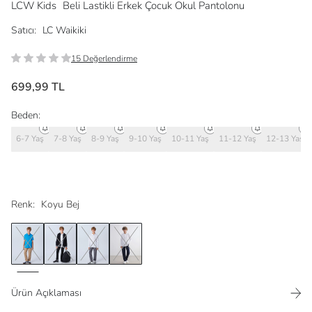
LCW Kids
Beli Lastikli Erkek Çocuk Okul Pantolonu
Satıcı:
LC Waikiki
15 Değerlendirme
699,99 TL
Beden:
6-7 Yaş
7-8 Yaş
8-9 Yaş
9-10 Yaş
10-11 Yaş
11-12 Yaş
12-13 Yaş
Renk:
Koyu Bej
Ürün Açıklaması