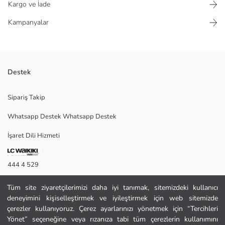
Kargo ve İade
Kampanyalar
Destek
Lastikli beli sayesinde çocuklara konforlu bir giyim deneyimi sunar.
Sipariş Takip
Gabardin kumaştan üretilen pantolon, yüksek dayanıklılık ve nefes
alabilen bir yapıya sahiptir. Hem okul pantolonu olarak hem de özel
Whatsapp Destek Whatsapp Destek
günlerde şık bir tercih olacaktır.
İşaret Dili Hizmeti
Ana Kumaş:
444 4 529
Menşei:
Satıcı:
İletişim Formu
Marka:
Tüm site ziyaretçilerimizi daha iyi tanımak, sitemizdeki kullanıcı
Cinsiyet:
deneyimini kişiselleştirmek ve iyileştirmek için web sitemizde
444 4 529
Kalıp:
çerezler kullanıyoruz. Çerez ayarlarınızı yönetmek için “Tercihleri
Kumaş:
Yönet” seçeneğine veya rızanıza tabi tüm çerezlerin kullanımını