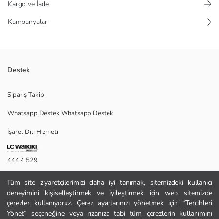
Kargo ve İade
Kampanyalar
Destek
Standart kalıplı erkek çocuk pantolon, yüksek pamuk içerikli armürlü
Sipariş Takip
kumaştan üretilmiştir. Beli ve paçaları lastiklidir, yan cepleri bulunur.
Whatsapp Destek Whatsapp Destek
İşaret Dili Hizmeti
1.Astar:
Ana Kumaş:
Menşei:
444 4 529
Satıcı:
Marka:
İletişim Formu
Cinsiyet:
Tüm site ziyaretçilerimizi daha iyi tanımak, sitemizdeki kullanıcı
Kalıp:
deneyimini kişiselleştirmek ve iyileştirmek için web sitemizde
444 4 529
Kumaş:
çerezler kullanıyoruz. Çerez ayarlarınızı yönetmek için “Tercihleri
Bel Fiti:
Yönet” seçeneğine veya rızanıza tabi tüm çerezlerin kullanımını