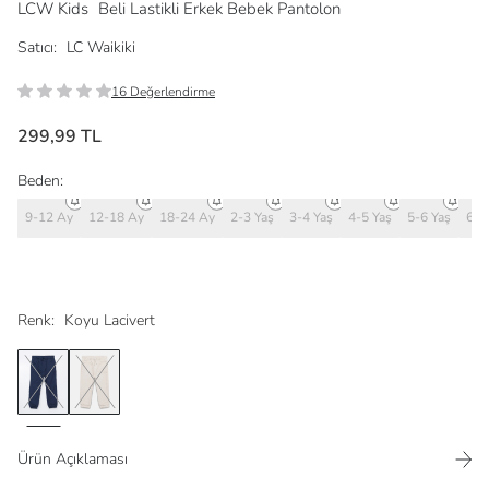
LCW Kids
Beli Lastikli Erkek Bebek Pantolon
Satıcı:
LC Waikiki
16 Değerlendirme
299,99 TL
Beden:
9-12 Ay
12-18 Ay
18-24 Ay
2-3 Yaş
3-4 Yaş
4-5 Yaş
5-6 Yaş
6-7
Renk:
Koyu Lacivert
Ürün Açıklaması