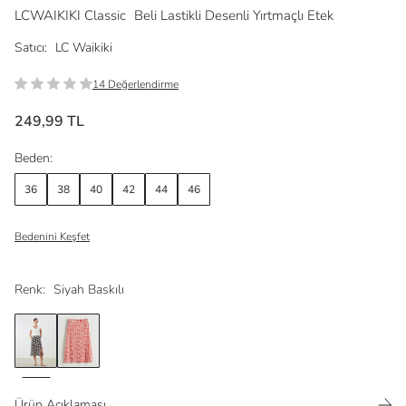
LCWAIKIKI Classic
Beli Lastikli Desenli Yırtmaçlı Etek
Satıcı:
LC Waikiki
14 Değerlendirme
249,99 TL
Beden:
36
38
40
42
44
46
Bedenini Keşfet
Renk:
Siyah Baskılı
Ürün Açıklaması