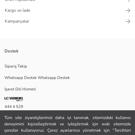
Kargo ve İade
Kampanyalar
Destek
Beli arkadan lastikli desenli kadın etek, viskoz kumaştan üretilmiştir.
Sipariş Takip
Yırtmaçlı tasarıma sahiptir.
Whatsapp Destek Whatsapp Destek
İşaret Dili Hizmeti
38
444 4 529
Tüm site ziyaretçilerimizi daha iyi tanımak, sitemizdeki kullanıcı
İletişim Formu
Ana Kumaş:
deneyimini kişiselleştirmek ve iyileştirmek için web sitemizde
Menşei:
444 4 529
çerezler kullanıyoruz. Çerez ayarlarınızı yönetmek için “Tercihleri
Satıcı: