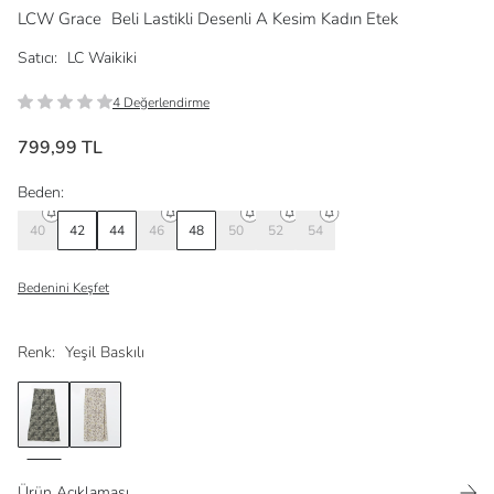
LCW Grace
Beli Lastikli Desenli A Kesim Kadın Etek
Satıcı:
LC Waikiki
4 Değerlendirme
799,99 TL
Beden:
40
42
44
46
48
50
52
54
Bedenini Keşfet
Renk:
Yeşil Baskılı
Ürün Açıklaması