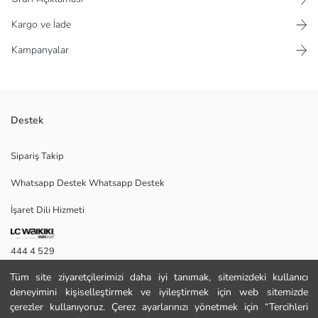
Kargo ve İade
Kampanyalar
Destek
Krinkle kumaştan üretilmiş, desenli kadın etek uzun boyludur. Önden
Sipariş Takip
düğme kapamalı ve astarsız bir tasarıma sahiptir.
Whatsapp Destek Whatsapp Destek
İşaret Dili Hizmeti
40
444 4 529
Tüm site ziyaretçilerimizi daha iyi tanımak, sitemizdeki kullanıcı
İletişim Formu
Ana Kumaş:
deneyimini kişiselleştirmek ve iyileştirmek için web sitemizde
Menşei:
444 4 529
çerezler kullanıyoruz. Çerez ayarlarınızı yönetmek için “Tercihleri
Satıcı: