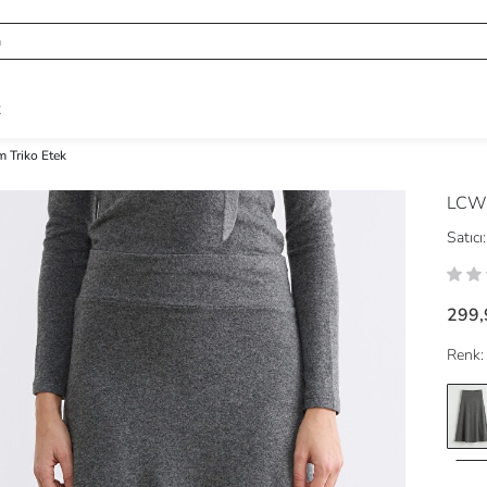
R
m Triko Etek
LCW 
Satıcı:
299,
Renk: