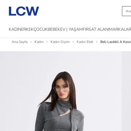
KADIN
ERKEK
ÇOCUK
BEBEK
EV | YAŞAM
FIRSAT ALANI
MARKALA
Ana Sayfa
Kadın
Kadın Giyim
Kadın Etek
Beli Lastikli A Kesi