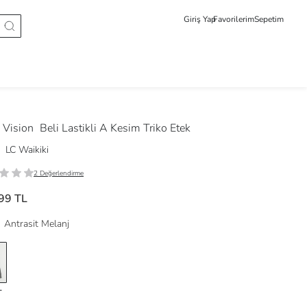
Giriş Yap
Favorilerim
Sepetim
Vision
Beli Lastikli A Kesim Triko Etek
LC Waikiki
2 Değerlendirme
99 TL
Antrasit Melanj