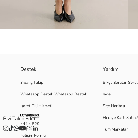
Destek
Yardım
Fitilli triko kumaştan üretilmiş kadın etek, beli lastikli ve aşağı doğru ge
Sipariş Takip
Sıkça Sorulan Sorul
Whatsapp Destek Whatsapp Destek
İade
İşaret Dili Hizmeti
Site Haritası
S
Hediye Kartı Satın 
Bizi Takip Edin
444 4 529
Tüm Markalar
Ana Kumaş:
İletişim Formu
Menşei: