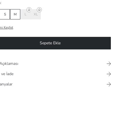
:
S
M
L
XL
ni Keşfet
Sepete Ekle
Açıklaması
 ve İade
nyalar