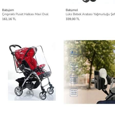
Babyjem
Babymol
Çıngıraklı Puset Halkası Mavi Oval
Lüks Bebek Arabası Yağmurluğu Şef
161,16 TL
339,00 TL