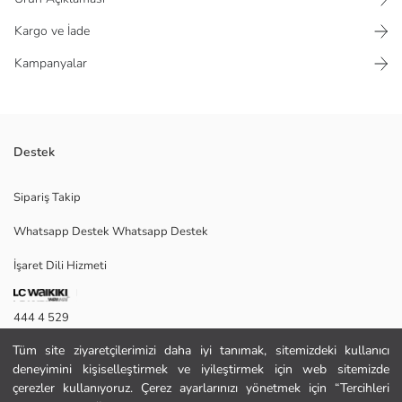
Kargo ve İade
Kampanyalar
Destek
Bisiklet yaka, kısa kollu ve önü yazı baskılı kadın tişört, oversize
Sipariş Takip
kalıplıdır. İnterlok kumaştan üretilmiştir.
Whatsapp Destek Whatsapp Destek
İşaret Dili Hizmeti
M
444 4 529
Tüm site ziyaretçilerimizi daha iyi tanımak, sitemizdeki kullanıcı
İletişim Formu
Ana Kumaş:
deneyimini kişiselleştirmek ve iyileştirmek için web sitemizde
Menşei:
444 4 529
çerezler kullanıyoruz. Çerez ayarlarınızı yönetmek için “Tercihleri
Satıcı: