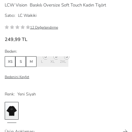
LCW Vision
Baskılı Oversize Soft Touch Kadın Tişört
Satıcı:
LC Waikiki
12 Değerlendirme
249,99 TL
Beden:
XS
S
M
L
XL
2XL
Bedenini Keşfet
Renk:
Yeni Siyah
Ürün Açıklaması