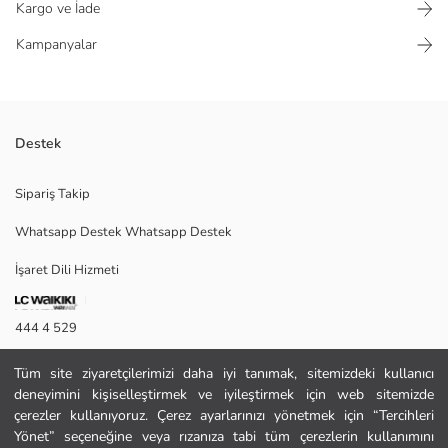
Kargo ve İade
Kampanyalar
Destek
Önü yazı ve kalp nakışlı, siperlikli kız çocuk kep şapka, denim kumaştan
Sipariş Takip
üretilmiştir.
Whatsapp Destek Whatsapp Destek
İşaret Dili Hizmeti
Ana Kumaş:
Menşei:
Satıcı:
444 4 529
Marka:
Cinsiyet:
İletişim Formu
Kumaş:
Tüm site ziyaretçilerimizi daha iyi tanımak, sitemizdeki kullanıcı
Desen:
deneyimini kişiselleştirmek ve iyileştirmek için web sitemizde
444 4 529
Malzeme:
çerezler kullanıyoruz. Çerez ayarlarınızı yönetmek için “Tercihleri
Yönet” seçeneğine veya rızanıza tabi tüm çerezlerin kullanımını