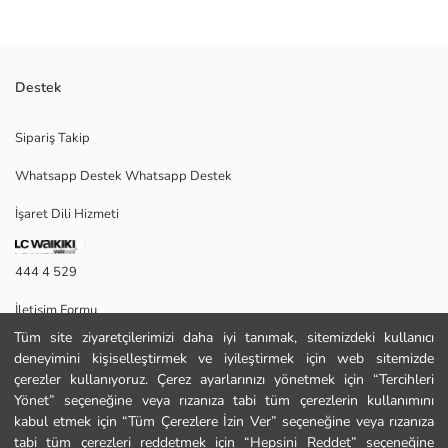
Destek
Şato desenli kız çocuk çekçekli çanta, fermuarlı ana bölmeye, ön cebe ve
Sipariş Takip
fileli yan göze sahiptir. Ayarlanabilir çekme kolu bulunur.
Whatsapp Destek Whatsapp Destek
İşaret Dili Hizmeti
2.Kumaş:
Ana Kumaş:
Astar:
444 4 529
Kaplama:
Ön Kısım:
İletişim Formu
Menşei:
Satıcı:
Tüm site ziyaretçilerimizi daha iyi tanımak, sitemizdeki kullanıcı
444 4 529
Marka:
deneyimini kişiselleştirmek ve iyileştirmek için web sitemizde
Cinsiyet:
çerezler kullanıyoruz. Çerez ayarlarınızı yönetmek için “Tercihleri
Desen:
Yönet” seçeneğine veya rızanıza tabi tüm çerezlerin kullanımını
Yardım
kabul etmek için “Tüm Çerezlere İzin Ver” seçeneğine veya rızanıza
tabi tüm çerezleri reddetmek için “Hepsini Reddet” seçeneğine