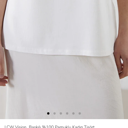
LCW Vision
Baskılı %100 Pamuklu Kadın Tişört