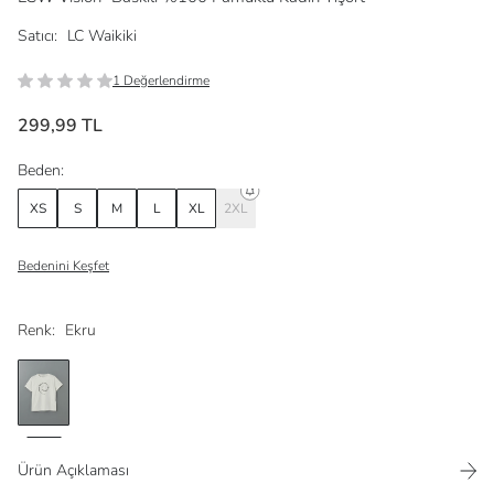
Satıcı:
LC Waikiki
1 Değerlendirme
299,99 TL
Beden:
XS
S
M
L
XL
2XL
Bedenini Keşfet
Renk:
Ekru
Ürün Açıklaması