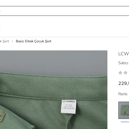
R
k Şort
Basic Erkek Çocuk Şort
LCW
Satıcı:
229,
Renk: