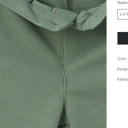
Beden
1-2 Y
Ürün 
Kargo
Kampa