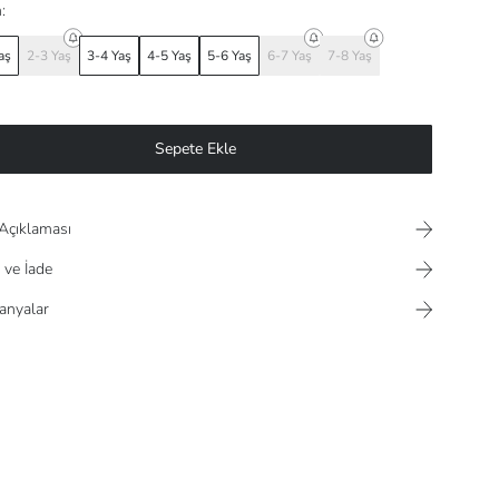
:
aş
2-3 Yaş
3-4 Yaş
4-5 Yaş
5-6 Yaş
6-7 Yaş
7-8 Yaş
Sepete Ekle
Açıklaması
 ve İade
nyalar