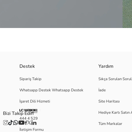
Destek
Yardım
Erkek bebek şort, önü düğme kapamalıdır ve yan cepleri bulunur. Paçaları
Sipariş Takip
Sıkça Sorulan Sorul
Whatsapp Destek Whatsapp Destek
İade
Satıcı:
İşaret Dili Hizmeti
Site Haritası
Marka:
Cinsiyet:
Hediye Kartı Satın 
Bizi Takip Edin
Kalıp:
444 4 529
Bel Fiti:
Tüm Markalar
İletişim Formu