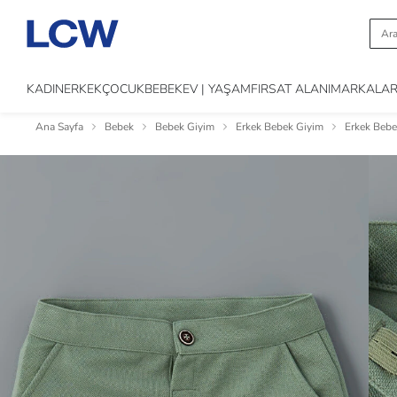
KADIN
ERKEK
ÇOCUK
BEBEK
EV | YAŞAM
FIRSAT ALANI
MARKALA
Ana Sayfa
Bebek
Bebek Giyim
Erkek Bebek Giyim
Erkek Bebe