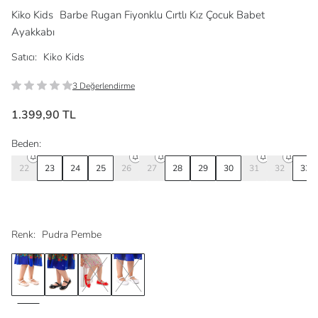
Kiko Kids
Barbe Rugan Fiyonklu Cırtlı Kız Çocuk Babet
Ayakkabı
Satıcı:
Kiko Kids
3 Değerlendirme
1.399,90 TL
Beden:
22
23
24
25
26
27
28
29
30
31
32
33
Renk:
Pudra Pembe