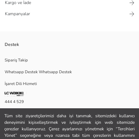
Kargo ve İade
Kampanyalar
Destek
Boyut:Orta Boy ;En x Boy x Derinlik: 19x13x7 cm'dir. ;110 cm kadar
Sipariş Takip
zincir omuz askısı bulunmaktadır. ;Kullanım şekli:Omuzda kullanılabilir.
;İç detay:Kendinden astarlı tek bölmeden oluşmaktadır. ;Kapak
Whatsapp Destek Whatsapp Destek
detayı:Fermuarlı kapatma özelliğine sahiptir. ;Malzeme:Kumaş
malzemeden üretilmiştir. ;Kendinden iç astar kullanılmıştır.
İşaret Dili Hizmeti
444 4 529
Satıcı:
Marka:
İletişim Formu
Cinsiyet:
Tüm site ziyaretçilerimizi daha iyi tanımak, sitemizdeki kullanıcı
Kumaş:
deneyimini kişiselleştirmek ve iyileştirmek için web sitemizde
444 4 529
Desen:
çerezler kullanıyoruz. Çerez ayarlarınızı yönetmek için “Tercihleri
Stil:
Yönet” seçeneğine veya rızanıza tabi tüm çerezlerin kullanımını