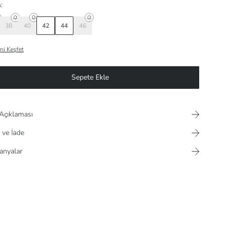
:
38
40
42
44
46
ni Keşfet
Sepete Ekle
Açıklaması
 ve İade
nyalar