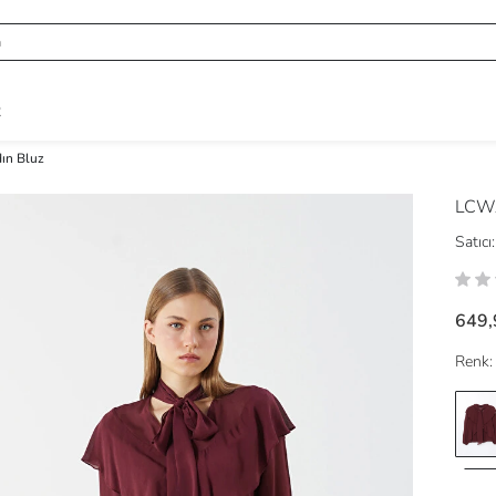
R
ın Bluz
LCWA
Satıcı:
649,
Renk: