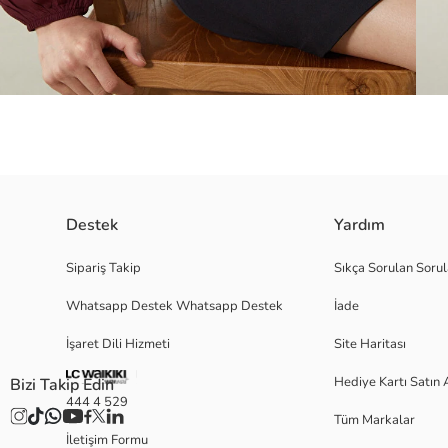
Destek
Yardım
Bağlamalı yaka fırfırlı uzun kollu bluz, krep kumaştan üretilmiştir. Döküml
Sipariş Takip
Sıkça Sorulan Sorul
Whatsapp Destek Whatsapp Destek
İade
İşaret Dili Hizmeti
Site Haritası
38
Hediye Kartı Satın 
Bizi Takip Edin
444 4 529
Tüm Markalar
Ana Kumaş:
İletişim Formu
Menşei: