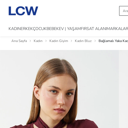
KADIN
ERKEK
ÇOCUK
BEBEK
EV | YAŞAM
FIRSAT ALANI
MARKALA
Ana Sayfa
Kadın
Kadın Giyim
Kadın Bluz
Bağlamalı Yaka Kad