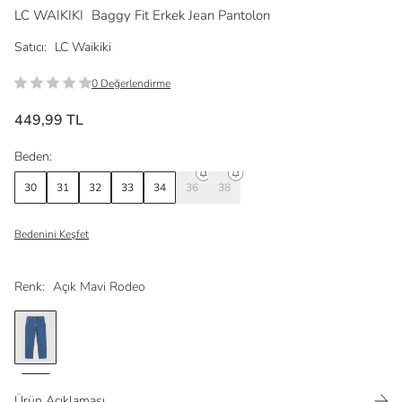
LC WAIKIKI
Baggy Fit Erkek Jean Pantolon
Satıcı:
LC Waikiki
0 Değerlendirme
449,99 TL
Beden:
30
31
32
33
34
36
38
Bedenini Keşfet
Renk:
Açık Mavi Rodeo
Ürün Açıklaması