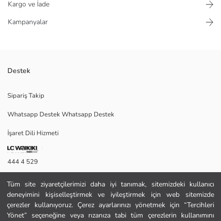
Kargo ve İade
Kampanyalar
Destek
Erkek sneaker, bağcık kapamalıdır. Yanları dokulu, burun ve bağcık kısmı
Sipariş Takip
düz yüzeyli tasarıma sahiptir. Kalın tabanlıdır.
Whatsapp Destek Whatsapp Destek
İşaret Dili Hizmeti
Menşei:
Satıcı:
Marka:
444 4 529
Cinsiyet:
Ayakkabı Kapanma Şekli:
İletişim Formu
Tüm site ziyaretçilerimizi daha iyi tanımak, sitemizdeki kullanıcı
deneyimini kişiselleştirmek ve iyileştirmek için web sitemizde
444 4 529
çerezler kullanıyoruz. Çerez ayarlarınızı yönetmek için “Tercihleri
Yönet” seçeneğine veya rızanıza tabi tüm çerezlerin kullanımını