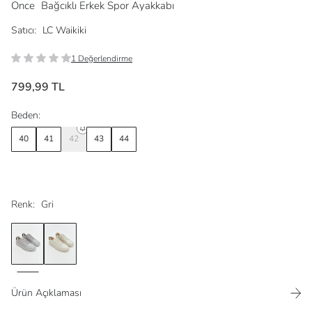
Once
Bağcıklı Erkek Spor Ayakkabı
Satıcı:
LC Waikiki
1 Değerlendirme
799,99 TL
Beden:
40
41
42
43
44
Renk:
Gri
Ürün Açıklaması