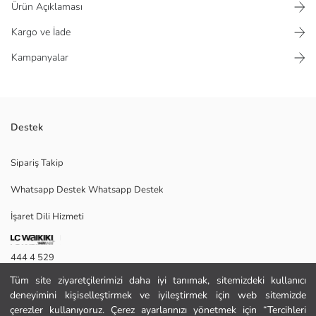
Ürün Açıklaması
Kargo ve İade
Kampanyalar
Destek
Fermuar kapamalı ve ayarlanabilir askılı kadın omuz çantası, ön yüzünde
Sipariş Takip
figürlü aksesuar detayları bulunur.
Whatsapp Destek Whatsapp Destek
İşaret Dili Hizmeti
Ana Kumaş:
Astar:
Menşei:
444 4 529
Satıcı:
Marka:
Tüm site ziyaretçilerimizi daha iyi tanımak, sitemizdeki kullanıcı
İletişim Formu
Cinsiyet:
deneyimini kişiselleştirmek ve iyileştirmek için web sitemizde
Kumaş:
çerezler kullanıyoruz. Çerez ayarlarınızı yönetmek için “Tercihleri
444 4 529