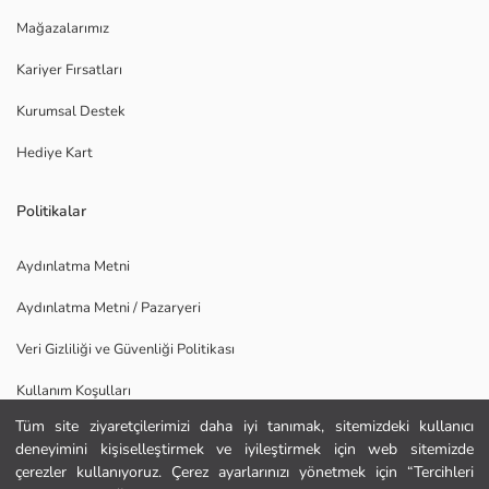
Mağazalarımız
Kariyer Fırsatları
Kurumsal Destek
Hediye Kart
Politikalar
Aydınlatma Metni
Aydınlatma Metni / Pazaryeri
Veri Gizliliği ve Güvenliği Politikası
Kullanım Koşulları
Tüm site ziyaretçilerimizi daha iyi tanımak, sitemizdeki kullanıcı
Uygulamamızı İndirin
deneyimini kişiselleştirmek ve iyileştirmek için web sitemizde
Ana Sayfa
çerezler kullanıyoruz. Çerez ayarlarınızı yönetmek için “Tercihleri